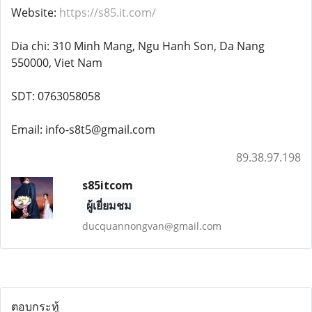
Website:
https://s85.it.com/
Dia chi: 310 Minh Mang, Ngu Hanh Son, Da Nang
550000, Viet Nam
SDT: 0763058058
Email: info-s8t5@gmail.com
89.38.97.198
s85itcom
ผู้เยี่ยมชม
ducquannongvan@gmail.com
ตอบกระทู้